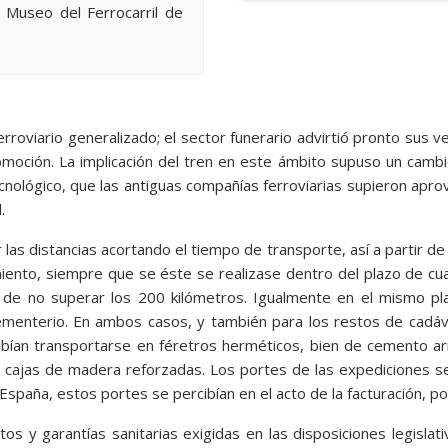
. Museo del Ferrocarril de
roviario generali­zado; el sector funerario advirtió pronto sus 
omoción. La implicación del tren en este ámbito supuso un cambio
cnológico, que las antiguas compañías ferroviarias supieron apro
.
r las distancias acortando el tiempo de transporte, así a partir
miento, siempre que se éste se realizase dentro del plazo de c
te de no superar los 200 kilómetros. Igualmente en el mismo p
menterio. En ambos casos, y también para los restos de cadá
ebían transportarse en féretros herméticos, bien de cemento 
 cajas de madera reforzadas. Los portes de las expediciones se
España, estos portes se percibían en el acto de la facturación, po
s y garantías sanitarias exigidas en las disposiciones legislati