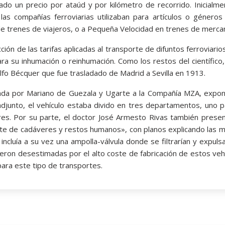
jado un precio por ataúd y por kilómetro de recorrido. Inicial
 las compañías ferroviarias utilizaban para artículos o géner
e trenes de viajeros, o a Pequeña Velocidad en trenes de mercan
ión de las tarifas aplicadas al transporte de difuntos ferroviario
a su inhumación o reinhumación. Como los restos del científico, 
fo Bécquer que fue trasladado de Madrid a Sevilla en 1913.
ada por Mariano de Guezala y Ugarte a la Compañía MZA, exponi
djunto, el vehículo estaba divido en tres departamentos, uno 
iares. Por su parte, el doctor José Armesto Rivas también pres
te de cadáveres y restos humanos», con planos explicando las me
ncluía a su vez una ampolla-válvula donde se filtrarían y expulsa
ron desestimadas por el alto coste de fabricación de estos vehíc
para este tipo de transportes.