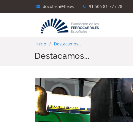
docutren@ffe.es
91 506 81 77 / 78
Inicio
Destacamos...
Destacamos...