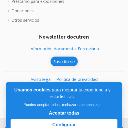
Préstamo para exposiciones
Donaciones
Otros servicios
Newsletter docutren
Información documental Ferroviaria
Suscribirse
Avíso legal
|
Política de privacidad
Política de cookies
Usamos cookies
para mejorar tu experiencia y
estadísticas.
Puedes aceptar todas, rechazar o personalizar.
Aceptar todas
Configurar
Copyright © 2026,
Fundación de los Ferrocarriles Españoles