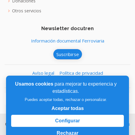
Donaciones
Otros servicios
Newsletter docutren
Información documental Ferroviaria
Suscribirse
Avíso legal
|
Política de privacidad
Política de cookies
Usamos cookies
para mejorar tu experiencia y
estadísticas.
Puedes aceptar todas, rechazar o personalizar.
Aceptar todas
Configurar
Copyright © 2026,
Fundación de los Ferrocarriles Españoles
Rechazar