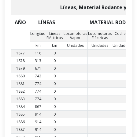
Líneas, Material Rodante y Per
AÑO
LÍNEAS
MATERIAL RODANT
Longitud
Líneas
Locomotoras
Locomotoras
Coches
Fur
Eléctricas
Vapor
Eléctricas
km
km
Unidades
Unidades
Unidades
Uni
1877
116
0
1878
313
0
1879
671
0
1880
742
0
1881
774
0
1882
774
0
1883
774
0
1884
867
0
1885
914
0
1886
914
0
1887
914
0