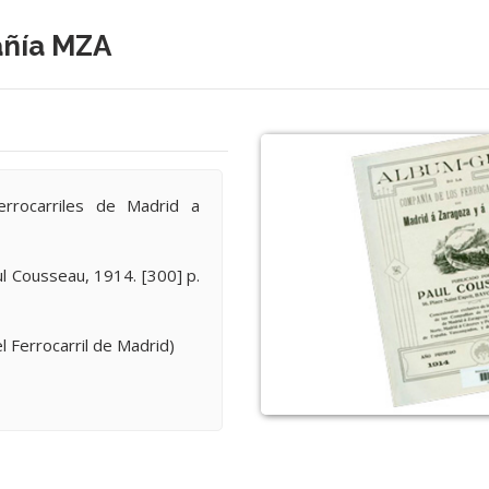
añía MZA
rrocarriles de Madrid a
l Cousseau, 1914. [300] p.
l Ferrocarril de Madrid)