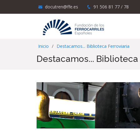
docutren@ffe.es
91 506 81 77 / 78
Inicio
Destacamos... Biblioteca Ferroviaria
Destacamos... Biblioteca 