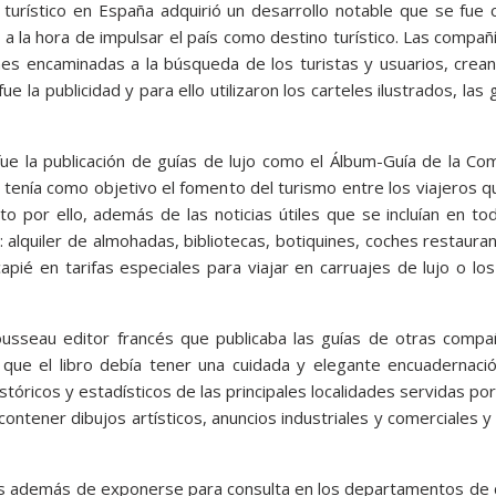
 turístico en España adquirió un desarrollo notable que se fue
l a la hora de impulsar el país como destino turístico. Las compañ
ones encaminadas a la búsqueda de los turistas y usuarios, crea
la publicidad y para ello utilizaron los carteles ilustrados, las 
e la publicación de guías de lujo como el Álbum-Guía de la Co
 tenía como objetivo el fomento del turismo entre los viajeros 
to por ello, además de las noticias útiles que se incluían en to
: alquiler de almohadas, bibliotecas, botiquines, coches restaur
apié en tarifas especiales para viajar en carruajes de lujo o los 
Cousseau editor francés que publicaba las guías de otras compa
 que el libro debía tener una cuidada y elegante encuadernac
stóricos y estadísticos de las principales localidades servidas por
 contener dibujos artísticos, anuncios industriales y comerciales y
ecas además de exponerse para consulta en los departamentos de 